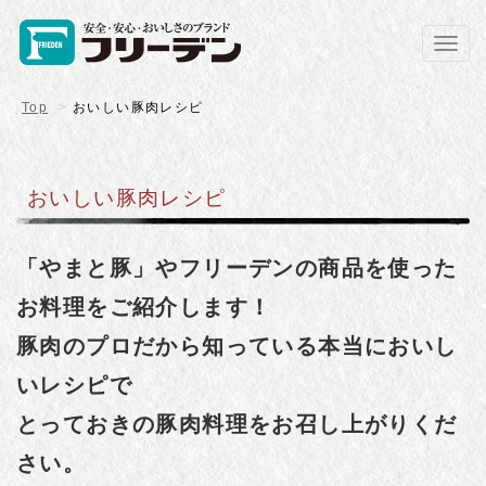
Toggl
navig
Top
おいしい豚肉レシピ
おいしい豚肉レシピ
「やまと豚」やフリーデンの商品を使った
お料理をご紹介します！
豚肉のプロだから知っている本当においし
いレシピで
とっておきの豚肉料理をお召し上がりくだ
さい。