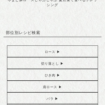
シング
部位別レシピ検索
ロース ▶︎
切り落とし ▶︎
ひき肉 ▶︎
肩ロース ▶︎
バラ ▶︎