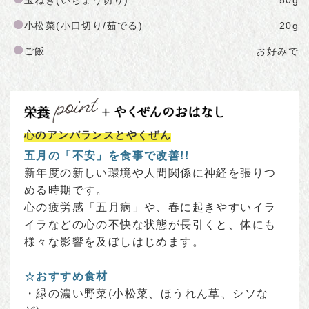
玉ねぎ(いちょう切り)
50g
小松菜(小口切り/茹でる)
20g
ご飯
お好みで
心のアンバランスとやくぜん
五月の「不安」を食事で改善!!
新年度の新しい環境や人間関係に神経を張りつ
める時期です。
心の疲労感「五月病」や、春に起きやすいイラ
イラなどの心の不快な状態が長引くと、体にも
様々な影響を及ぼしはじめます。
☆おすすめ食材
・緑の濃い野菜(小松菜、ほうれん草、シソな