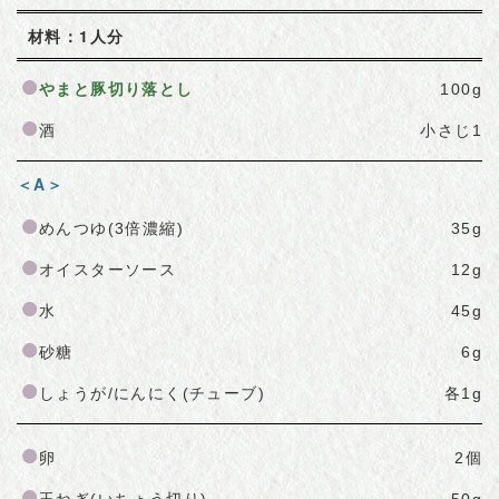
材料：1人分
やまと豚切り落とし
100g
酒
小さじ1
＜A＞
めんつゆ(3倍濃縮)
35g
オイスターソース
12g
水
45g
砂糖
6g
しょうが/にんにく(チューブ)
各1g
卵
2個