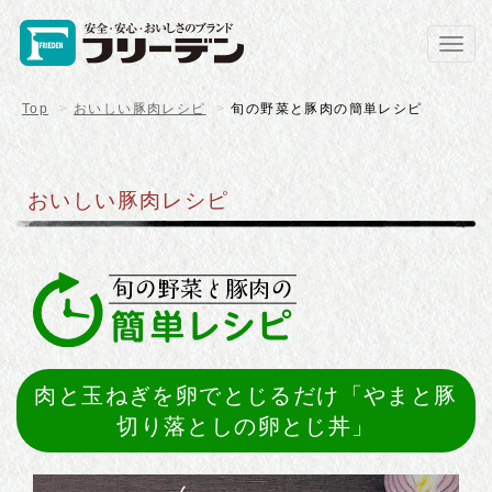
Toggl
navig
Top
おいしい豚肉レシピ
旬の野菜と豚肉の簡単レシピ
おいしい豚肉レシピ
肉と玉ねぎを卵でとじるだけ「やまと豚
切り落としの卵とじ丼」