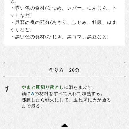
ど)
・赤い色の食材(なつめ、レバー、にんじん、ト
マトなど)
・貝類の身の部分(あさり、しじみ、牡蠣、はま
ぐりなど)
・黒い色の食材(ひじき、黒ゴマ、黒豆など)
作り方 20分
1
やまと豚切り落とし
に酒をまぶす。
鍋に
A
の材料をすべて入れて加熱する。
沸騰したら弱火にして、玉ねぎに火が通る
まで煮る。