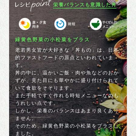
栄養バランスも意識した丼
緑黄色野菜の小松菜をプラス
老若男女皆が大好きな「丼もの」は、日本
的ファストフードの原点といわれていま
す。
丼の中に、温かいご飯・肉や魚などのおか
ずが、見た目にも華やかに盛り付けられて
いて食欲をそそります。
また手軽ですぐ作れる時短メニューなのも
うれしい点です。
しかし、栄養のバランスはあまり良くあり
ません。
そのため、緑黄色野菜の小松菜をプラスし
ました。